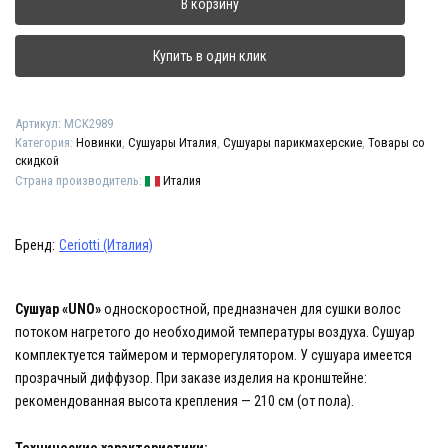
В корзину
"UNO"
Купить в один клик
Артикул:
МСК2989
Категория:
Новинки
,
Сушуары Италия
,
Сушуары парикмахерские
,
Товары со
скидкой
Страна производитель:
Италия
Бренд:
Ceriotti (Италия)
Сушуар «UNO»
односкоростной, предназначен для сушки волос
потоком нагретого до необходимой температуры воздуха. Сушуар
комплектуется таймером и терморегулятором. У сушуара имеется
прозрачный диффузор. При заказе изделия на кронштейне:
рекомендованная высота крепления — 210 см (от пола).
Технические характеристики: