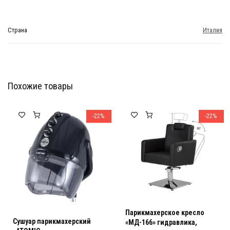
Страна
Италия
Похожие товары
Мебель Салона Красоты
Мебель Салона Красоты
-22%
-22%
Парикмахерское кресло
Сушуар парикмахерский
«МД-166» гидравлика,