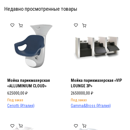
Недавно просмотренные товары
Мебель Салона Красоты
Мебель Салона Красоты
Мойка парикмахерская
Мойка парикмахерская «VIP
«ALLUMINIUM CLOUD»
LOUNGE 3P»
625000,00
₽
2650000,00
₽
Под заказ
Под заказ
Ceriotti (Италия)
Gamma&Bross (Италия)