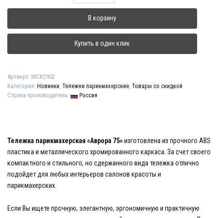
товара
Тележка
В корзину
парикмахерская
"Аврора
75"
Купить в один клик
Артикул:
МСК2952
Категория:
Новинки
,
Тележки парикмахерские
,
Товары со скидкой
Страна производитель:
Россия
Тележка парикмахерская «Аврора 75»
изготовлена из прочного ABS
пластика и металлического хромированного каркаса. За счет своего
компактного и стильного, но сдержанного вида тележка отлично
подойдет для любых интерьеров салонов красоты и
парикмахерских.
Если Вы ищете прочную, элегантную, эргономичную и практичную