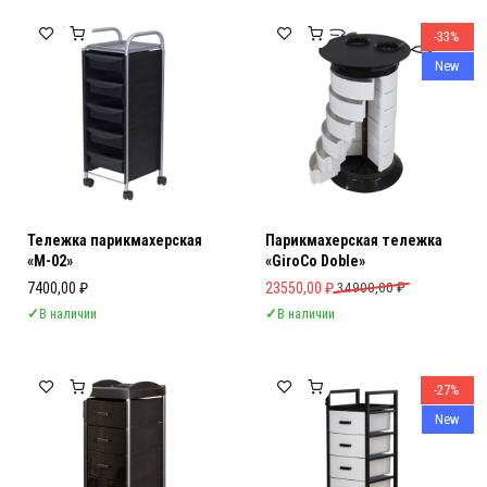
Мебель Салона Красоты
Мебель Салона Красоты
-33%
New
Тележка парикмахерская
Парикмахерская тележка
«М-02»
«GiroCo Doble»
Первоначальная цена составляла 
Текущая цена: 23550,00 ₽.
7400,00
₽
23550,00
₽
34900,00
₽
✓
В наличии
✓
В наличии
-27%
New