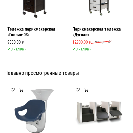
Тележка парикмахерская
Парикмахерская тележка
«Глорис-03»
«Дуглас»
Первоначальная цена составляла 
Текущая цена: 12900,00 ₽.
9000,00
₽
12900,00
₽
17600,00
₽
✓
В наличии
✓
В наличии
Недавно просмотренные товары
Мебель Салона Красоты
Мебель Салона Красоты