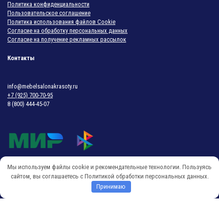
Политика конфиденциальности
Пользовательское соглашение
Политика использования файлов Cookie
Согласие на обработку персональных данных
Согласие на получение рекламных рассылок
Контакты
info@mebelsalonakrasoty.ru
+7 (925) 700-70-95
8 (800) 444-45-07
Мы используем файлы cookie и рекомендательные технологии. Пользуясь
© 2018-2026 Мебель Салона Красоты
сайтом, вы соглашаетесь с Политикой обработки персональных данных.
Принимаю
O
p
e