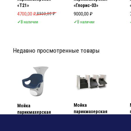
«Т21»
«Глорис-03»
Первоначальная цена составляла 8900,00 ₽.
Текущая цена: 4700,00 ₽.
4700,00
₽
8900,00
₽
9000,00
₽
✓
В наличии
✓
В наличии
Недавно просмотренные товары
Мебел
Мебел
Мойка
Мойка
парикмахерская
парикмахерская
«VIP LOUNGE 3P»
«ALLUMINIUM
CLOUD»
2650000,00
₽