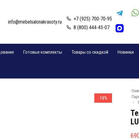
+7 (925) 700-70-95
info@mebelsalonakrasoty.ru
8 (800) 444-45-07
дование
Готовые комплекты
Товары со скидкой
Новинки
Гла
Пар
-18%
Те
LU
Пе
Те
69