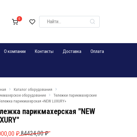
Search
0
for:
О компании
Контакты
Доставка
Оплата
вная
Каталог оборудования
икмахерское оборудование
Тележки парикмахерские
Тележка парикмахерская «NEW LUXURY»
лежка парикмахерская "NEW
XURY"
рвоначальная
кущая
000,00
₽
84424,00
₽