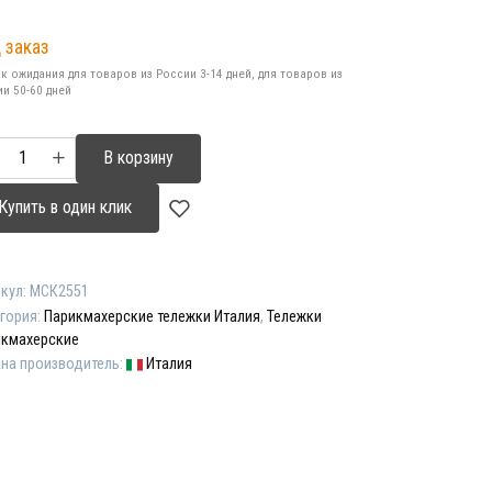
на
а:
 заказ
ставляла
00,00 ₽.
к ожидания для товаров из России 3-14 дней, для товаров из
24,00 ₽.
и 50-60 дней
ичество
В корзину
ара
ежка
Купить в один клик
икмахерская
W
URY"
кул:
МСК2551
гория:
Парикмахерские тележки Италия
,
Тележки
икмахерские
на производитель:
Италия