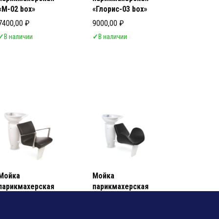
«М-02 box»
«Глорис-03 box»
7400,00
₽
9000,00
₽
✓
В наличии
✓
В наличии
ь Салона Красоты
ь Салона Красоты
Мойка
Мойка
парикмахерская
парикмахерская
«GRALUOTIS»
«GRALIWASH»
269000,00
₽
295000,00
₽