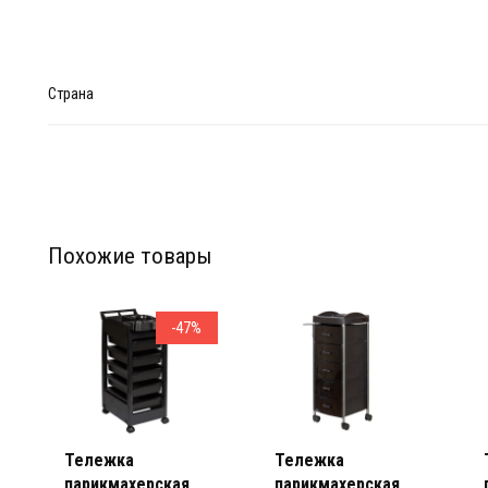
Страна
Похожие товары
Мебел
Мебел
-47%
Тележка
Тележка
парикмахерская
парикмахерская