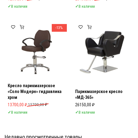
✓
В наличии
✓
В наличии
-13%
Кресло парикмахерское
«Соло Модерн» гидравлика
Парикмахерское кресло
хром
«МД-365»
Первоначальная цена составляла 15700,00 ₽.
Текущая цена: 13700,00 ₽.
13700,00
₽
15700,00
₽
26150,00
₽
✓
В наличии
✓
В наличии
Недавно просмотренные товары