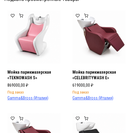
Мебель Салона Красоты
Мебель Салона Красоты
Мойка парикмахерская
Мойка парикмахерская
«TEKNOWASH S»
«CELEBRITYWASH E»
869000,00
₽
619000,00
₽
Под заказ
Под заказ
Gamma&Bross (Италия)
Gamma&Bross (Италия)