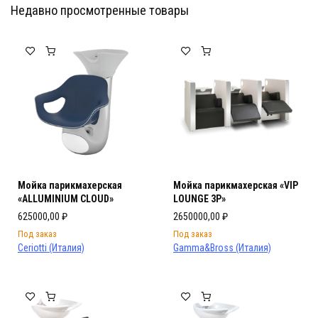
Недавно просмотренные товары
Мебель Салона Красоты
Мебель Салона Красоты
Мойка парикмахерская
Мойка парикмахерская «VIP
«ALLUMINIUM CLOUD»
LOUNGE 3P»
625000,00
₽
2650000,00
₽
Под заказ
Под заказ
Ceriotti (Италия)
Gamma&Bross (Италия)