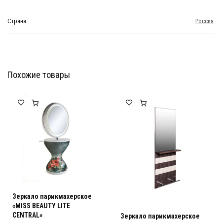
Страна
Россия
Похожие товары
Мебель Салона Красоты
Мебель Салона Красоты
Зеркало парикмахерское
«MISS BEAUTY LITE
CENTRAL»
Зеркало парикмахерское