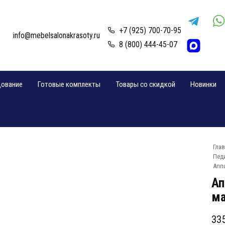
+7 (925) 700-70-95
info@mebelsalonakrasoty.ru
8 (800) 444-45-07
дование
Готовые комплекты
Товары со скидкой
Новинки
Гла
Пед
Аппа
Ап
ма
33