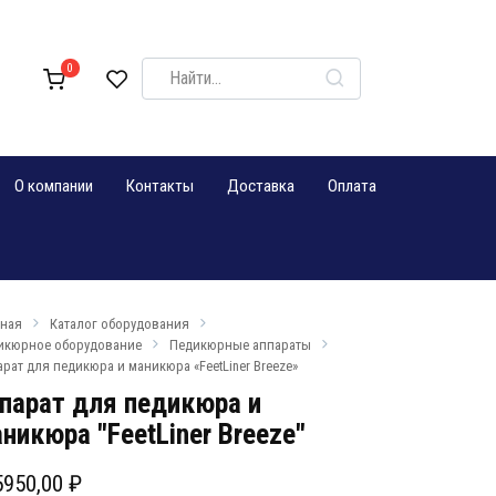
Search
0
for:
О компании
Контакты
Доставка
Оплата
вная
Каталог оборудования
икюрное оборудование
Педикюрные аппараты
рат для педикюра и маникюра «FeetLiner Breeze»
парат для педикюра и
никюра "FeetLiner Breeze"
5950,00
₽