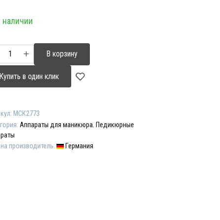
 наличии
ичество
В корзину
ара
арат
Купить в один клик
икюра
кул:
МСК2773
икюра
гория:
Аппараты для маникюра
,
Педикюрные
tLiner
араты
eze"
на производитель:
Германия