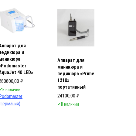
ь Салона Красоты
ь Салона Красоты
Аппарат для
педикюра и
маникюра
Аппарат для
«Podomaster
маникюра и
AquaJet 40 LED»
педикюра «Prime
1210»
280800,00
₽
портативный
✓
В наличии
24100,00
₽
Podomaster
(Германия)
✓
В наличии