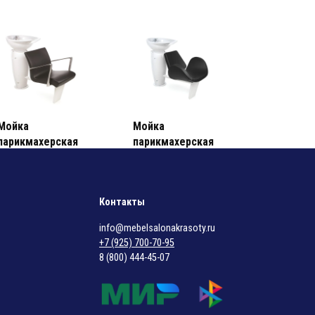
ь Салона Красоты
ь Салона Красоты
Мойка
Мойка
парикмахерская
парикмахерская
«GRALUOTIS»
«GRALIWASH»
269000,00
₽
295000,00
₽
Под заказ
Под заказ
Контакты
Gamma&Bross
Gamma&Bross
info@mebelsalonakrasoty.ru
(Италия)
(Италия)
+7 (925) 700-70-95
8 (800) 444-45-07