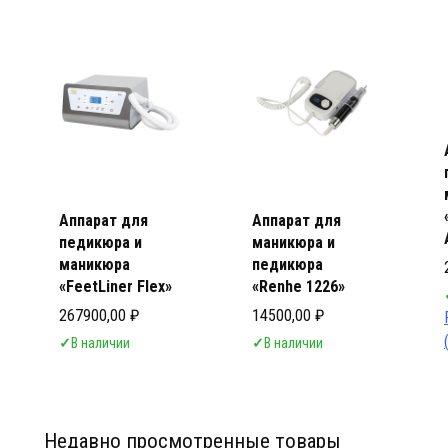
Мебел
Мебел
Аппарат для
Аппарат для
педикюра и
маникюра и
маникюра
педикюра
«FeetLiner Flex»
«Renhe 1226»
267900,00
₽
14500,00
₽
✓
В наличии
✓
В наличии
Недавно просмотренные товары