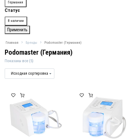
Страна
Германия
Статус
Доступность
В наличии
Применить
Главная
Бренды
Podomaster (Германия)
Podomaster (Германия)
Показаны все (5)
Podomaster (Германия)
Podomaster (Германия)