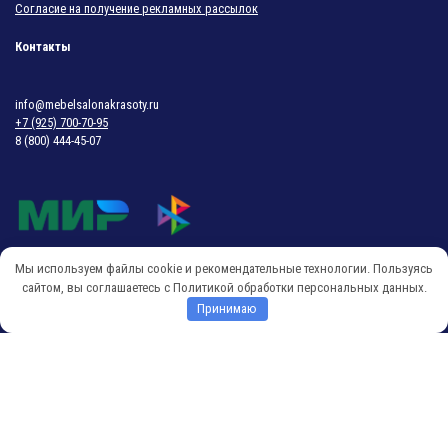
Согласие на получение рекламных рассылок
Контакты
info@mebelsalonakrasoty.ru
+7 (925) 700-70-95
8 (800) 444-45-07
Мы используем файлы cookie и рекомендательные технологии. Пользуясь
© 2018-2026 Мебель Салона Красоты
сайтом, вы соглашаетесь с Политикой обработки персональных данных.
Принимаю
O
p
e
n
c
h
a