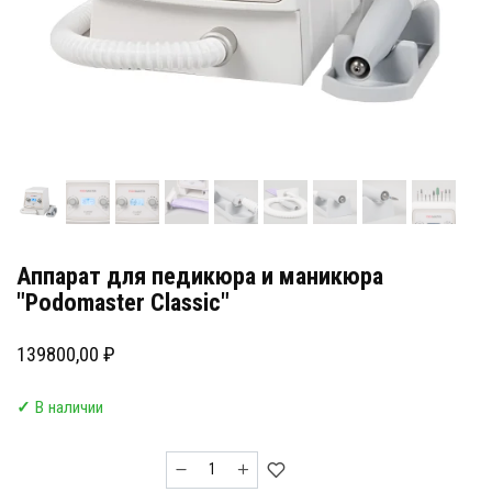
Аппарат для педикюра и маникюра
"Podomaster Classic"
139800,00
₽
✓
В наличии
Количество
товара