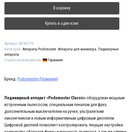
Аппарат
В корзину
для
педикюра
и
Купить в один клик
маникюра
"Podomaster
Classic"
Артикул:
МСК2779
Категория:
Аппараты Podomaster
,
Аппараты для маникюра
,
Педикюрные
аппараты
Страна производитель:
Германия
Бренд:
Podomaster (Германия)
Педикюрный аппарат «Podomaster Classic»
оборудован мощным
встроенным пылесосом, специальным пеналом для фрез,
дополнительным выключателем на ручке, ультралёгким
наконечником и новым информативным цифровым дисплеем.
Цифровой дисплей позволяет контролировать текущие настройки:
количество оборотов фрезы и мощность пылесоса, а так же степень