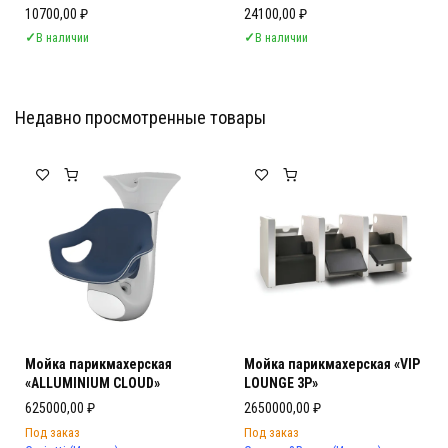
10700,00
₽
24100,00
₽
✓
В наличии
✓
В наличии
Недавно просмотренные товары
Мебель Салона Красоты
Мебель Салона Красоты
Мойка парикмахерская
Мойка парикмахерская «VIP
«ALLUMINIUM CLOUD»
LOUNGE 3P»
625000,00
₽
2650000,00
₽
Под заказ
Под заказ