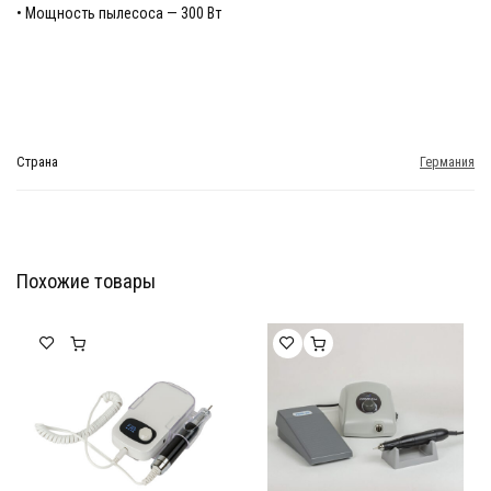
• Мощность пылесоса — 300 Вт
Страна
Германия
Похожие товары
Мебель Салона Красоты
Мебель Салона Красоты